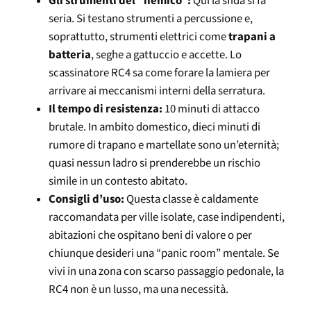
Gli strumenti del “nemico”:
Qui la sfida si fa
seria. Si testano strumenti a percussione e,
soprattutto, strumenti elettrici come
trapani a
batteria
, seghe a gattuccio e accette. Lo
scassinatore RC4 sa come forare la lamiera per
arrivare ai meccanismi interni della serratura.
Il tempo di resistenza:
10 minuti di attacco
brutale. In ambito domestico, dieci minuti di
rumore di trapano e martellate sono un’eternità;
quasi nessun ladro si prenderebbe un rischio
simile in un contesto abitato.
Consigli d’uso:
Questa classe è caldamente
raccomandata per ville isolate, case indipendenti,
abitazioni che ospitano beni di valore o per
chiunque desideri una “panic room” mentale. Se
vivi in una zona con scarso passaggio pedonale, la
RC4 non è un lusso, ma una necessità.