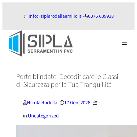
Vai
al
@
info@siplarodellaemilio.it –
0376 639938
contenuto
Porte blindate: Decodificare le Classi
di Sicurezza per la Tua Tranquillità
Nicola Rodella
–
17 Gen, 2026
–
in
Uncategorized