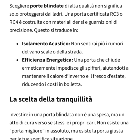
Scegliere
porte blindate
di alta qualità non significa
solo proteggersi dai ladri. Una porta certificata RC3 o
RC4 è costruita con materiali densi e guarnizioni di
precisione. Questo si traduce in:
Isolamento Acustico:
Non sentirai più i rumori
del vano scale o della strada.
Efficienza Energetica:
Una porta che chiude
ermeticamente impedisce gli spifferi, aiutandoti a
mantenere il calore d’inverno e il fresco d’estate,
riducendo i costi in bolletta.
La scelta della tranquillità
Investire in una porta blindata non è una spesa, ma un
atto di cura verso se stessi e i propri cari. Non esiste una
“porta migliore” in assoluto, ma esiste la porta giusta
per la tua specifica situazione.