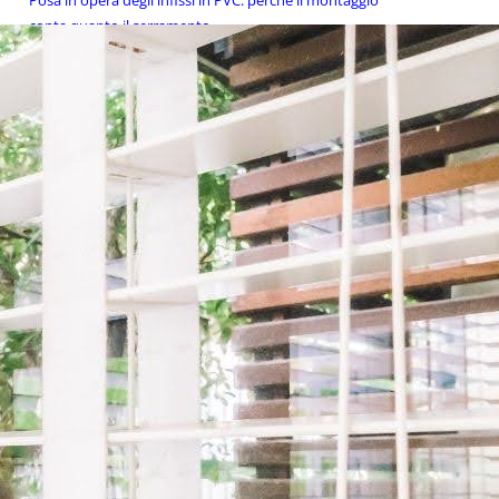
Posa in opera degli infissi in PVC: perché il montaggio
conta quanto il serramento
Porta blindata per appartamento o villetta? Le differenze
da valutare prima di comprare