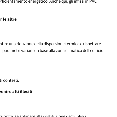
efficientamento energetico. Anche qui, gli infissi in PVC
 le altre
ntire una riduzione della dispersione termica e rispettare
 parametri variano in base alla zona climatica dell’edificio.
ti contesti:
nire atti illeciti
urezza, se abbinate alla sostituzione degli infissi.