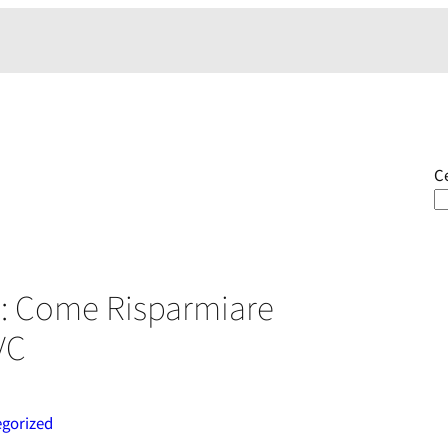
C
5: Come Risparmiare
VC
gorized