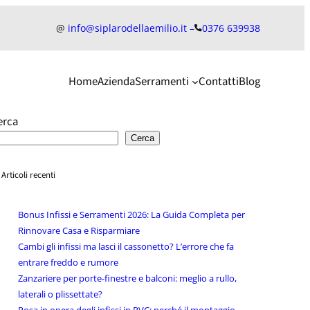
@
info@siplarodellaemilio.it –
0376 639938
Home
Azienda
Serramenti
Contatti
Blog
erca
Cerca
Articoli recenti
Bonus Infissi e Serramenti 2026: La Guida Completa per
Rinnovare Casa e Risparmiare
Cambi gli infissi ma lasci il cassonetto? L’errore che fa
entrare freddo e rumore
Zanzariere per porte-finestre e balconi: meglio a rullo,
laterali o plissettate?