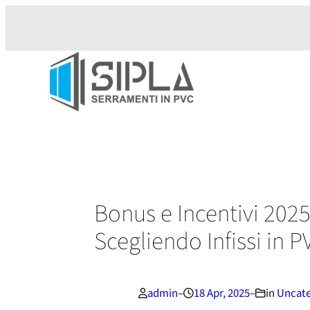
Vai
al
contenuto
Bonus e Incentivi 202
Scegliendo Infissi in P
admin
–
18 Apr, 2025
–
in
Uncate