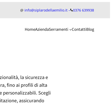
@
info@siplarodellaemilio.it –
0376 639938
Home
Azienda
Serramenti
Contatti
Blog
ionalità, la sicurezza e
, fino ai profili di alta
e personalizzabili. Scegli
abitazione, assicurando